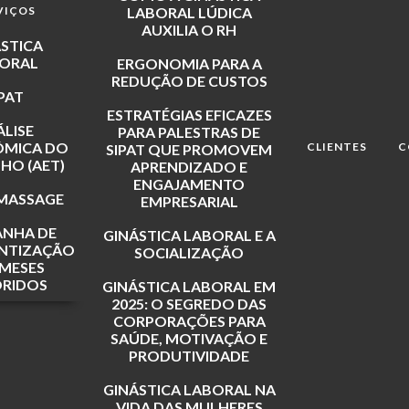
VIÇOS
LABORAL LÚDICA
AUXILIA O RH
STICA
ORAL
ERGONOMIA PARA A
REDUÇÃO DE CUSTOS
IPAT
ESTRATÉGIAS EFICAZES
LISE
PARA PALESTRAS DE
MICA DO
CLIENTES
C
SIPAT QUE PROMOVEM
HO (AET)
APRENDIZADO E
ENGAJAMENTO
MASSAGE
EMPRESARIAL
NHA DE
GINÁSTICA LABORAL E A
NTIZAÇÃO
SOCIALIZAÇÃO
MESES
RIDOS
GINÁSTICA LABORAL EM
2025: O SEGREDO DAS
CORPORAÇÕES PARA
SAÚDE, MOTIVAÇÃO E
PRODUTIVIDADE
GINÁSTICA LABORAL NA
VIDA DAS MULHERES