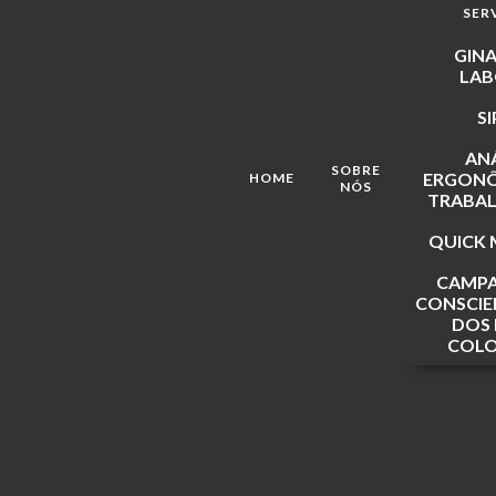
SER
GINA
LAB
S
ANÁ
SOBRE
ERGONÔ
HOME
NÓS
TRABAL
QUICK 
CAMPA
CONSCIE
DOS 
COLO