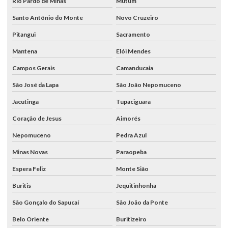
Rio Pardo de Minas
Mutum
Santo Antônio do Monte
Novo Cruzeiro
Pitangui
Sacramento
Mantena
Elói Mendes
Campos Gerais
Camanducaia
São José da Lapa
São João Nepomuceno
Jacutinga
Tupaciguara
Coração de Jesus
Aimorés
Nepomuceno
Pedra Azul
Minas Novas
Paraopeba
Espera Feliz
Monte Sião
Buritis
Jequitinhonha
São Gonçalo do Sapucaí
São João da Ponte
Belo Oriente
Buritizeiro