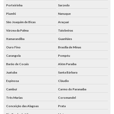
Porteirinha
Sarzedo
Piumhi
Nanuque
São Joaquim de Bicas
Araçuaí
Várzea da Palma
Taiobeiras
Itamarandiba
Guanhães
Ouro Fino
Brasília de Minas
Carangola
Pompéu
Barão de Cocais
Além Paraíba
Juatuba
Santa Bárbara
Espinosa
Cláudio
Cambuí
Carmo do Paranaíba
Três Marias
Coromandel
Conceição das Alagoas
Prata