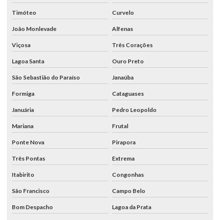
Timóteo
Curvelo
João Monlevade
Alfenas
Viçosa
Três Corações
Lagoa Santa
Ouro Preto
São Sebastião do Paraíso
Janaúba
Formiga
Cataguases
Januária
Pedro Leopoldo
Mariana
Frutal
Ponte Nova
Pirapora
Três Pontas
Extrema
Itabirito
Congonhas
São Francisco
Campo Belo
Bom Despacho
Lagoa da Prata