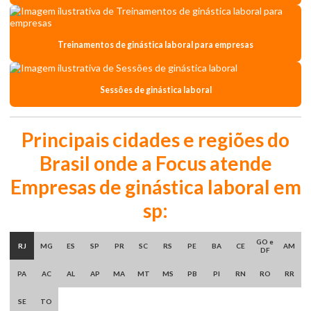
Treinamentos de ginástica laboral para empresas
Sessões de ginástica laboral
Principais cidades e regiões do
Brasil onde a Focus atende
Empresas de ginástica laboral em
sp:
GO e
RJ
MG
ES
SP
PR
SC
RS
PE
BA
CE
AM
DF
PA
AC
AL
AP
MA
MT
MS
PB
PI
RN
RO
RR
SE
TO