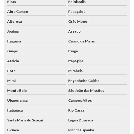
Bicas
Felixlândia
Abre Campo
Papagaios
Alterosa
Grão Mogol
Joaíma
Areado
Itaguara
Carmo de Minas
Guapé
Itinga
Ataléia
Itapagipe
Poté
Mirabela
Miraí
Engenheiro Caldas
Monte Belo
São João das Missões
Ubaporanga
Campos Altos
Itatiaiuçu
Rio Casca
Santa Maria do Suaçuí
Lagoa Dourada
Ilicínea
Mar de Espanha