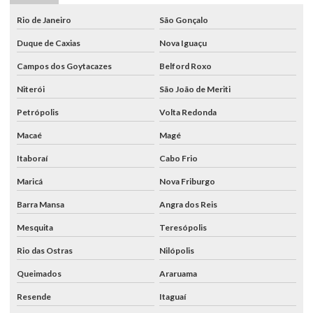
Rio de Janeiro
São Gonçalo
Duque de Caxias
Nova Iguaçu
Campos dos Goytacazes
Belford Roxo
Niterói
São João de Meriti
Petrópolis
Volta Redonda
Macaé
Magé
Itaboraí
Cabo Frio
Maricá
Nova Friburgo
Barra Mansa
Angra dos Reis
Mesquita
Teresópolis
Rio das Ostras
Nilópolis
Queimados
Araruama
Resende
Itaguaí