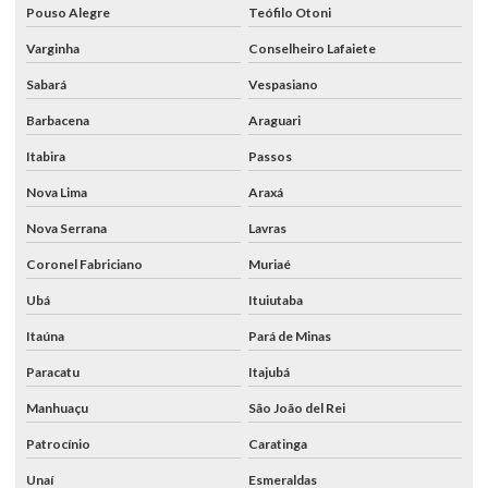
Pouso Alegre
Teófilo Otoni
Varginha
Conselheiro Lafaiete
Sabará
Vespasiano
Barbacena
Araguari
Itabira
Passos
Nova Lima
Araxá
Nova Serrana
Lavras
Coronel Fabriciano
Muriaé
Ubá
Ituiutaba
Itaúna
Pará de Minas
Paracatu
Itajubá
Manhuaçu
São João del Rei
Patrocínio
Caratinga
Unaí
Esmeraldas