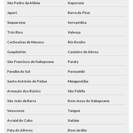
São Pedro da Aldeia
Itaperuna
Japeri
Barra do Piraí
Saquarema
Seropédica
Três Rios
Valença
Cachoeiras de Macacu
Rio Bonito
Guapimirim
Casimiro de Abreu
São Francisco de Itabapoana
Paraty
Paraíba do Sul
Paracambi
Santo Antônio de Pádua
Mangaratiba
Armação dos Búzios
São Fidélis
São João da Barra
Bom Jesus do Itabapoana
Vassouras
Tanguá
Arraial do Cabo
Itatiaia
Paty do Alferes
Bom Jardim