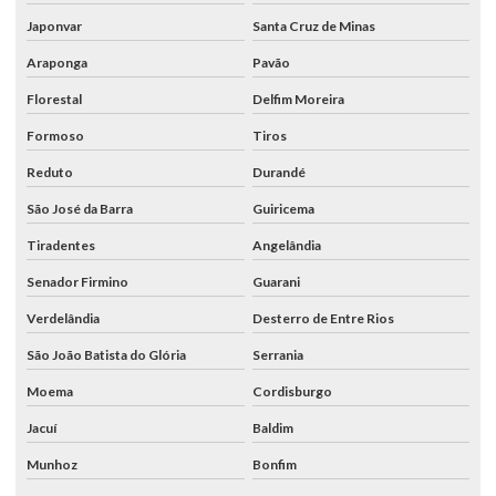
Japonvar
Santa Cruz de Minas
Araponga
Pavão
Florestal
Delfim Moreira
Formoso
Tiros
Reduto
Durandé
São José da Barra
Guiricema
Tiradentes
Angelândia
Senador Firmino
Guarani
Verdelândia
Desterro de Entre Rios
São João Batista do Glória
Serrania
Moema
Cordisburgo
Jacuí
Baldim
Munhoz
Bonfim