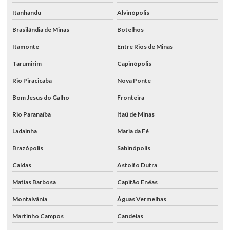
Itanhandu
Alvinópolis
Brasilândia de Minas
Botelhos
Itamonte
Entre Rios de Minas
Tarumirim
Capinópolis
Rio Piracicaba
Nova Ponte
Bom Jesus do Galho
Fronteira
Rio Paranaíba
Itaú de Minas
Ladainha
Maria da Fé
Brazópolis
Sabinópolis
Caldas
Astolfo Dutra
Matias Barbosa
Capitão Enéas
Montalvânia
Águas Vermelhas
Martinho Campos
Candeias