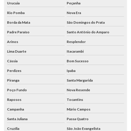
Urucuia
Peçanha
Rio Pomba
Nova Era
Borda da Mata
São Domingos do Prata
Padre Paraíso
Santo Antônio do Amparo
Arinos
Resplendor
Lima Duarte
Itacarambi
Cássia
Bom Sucesso
Perdizes
Ipaba
Piranga
Santa Margarida
Poço Fundo
Nova Resende
Raposos
Tocantins
Campanha
Mário Campos
Santa Juliana
Passa Quatro
Cruzília
São João Evangelista