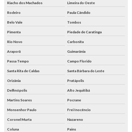
Riacho dos Machados
Limeira do Oeste
Rodeiro
Paula Cândido
Belo Vale
Tombos
Pimenta
Piedade de Caratinga
Rio Novo
Carbonita
Araporã
Guimarânia
Passa Tempo
Campo Florido
Santa Rita de Caldas
Santa Bárbara do Leste
Orizânia
Pratápolis
Delfinópolis
Alto Jequitibá
Martins Soares
Pocrane
Monsenhor Paulo
Frei Inocêncio
Coronel Murta
Nazareno
Coluna
Pains