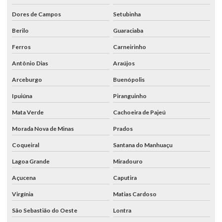
Dores de Campos
Setubinha
Berilo
Guaraciaba
Ferros
Carneirinho
Antônio Dias
Araújos
Arceburgo
Buenópolis
Ipuiúna
Piranguinho
Mata Verde
Cachoeira de Pajeú
Morada Nova de Minas
Prados
Coqueiral
Santana do Manhuaçu
Lagoa Grande
Miradouro
Açucena
Caputira
Virgínia
Matias Cardoso
São Sebastião do Oeste
Lontra