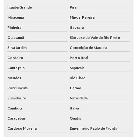
Iguaba Grande
Piraí
Miracema
Miguel Pereira
Pinheiral
Itaocara
Quissamã
São José do Vale do Rio Preto
Silva Jardim
Conceição de Macabu
Cordeiro
Porto Real
Cantagalo
Sapucaia
Mendes
Rio Claro
Porciúncula
Carmo
Sumidouro
Natividade
Cambuci
Italva
Carapebus
Quatis
Cardoso Moreira
Engenheiro Paulo de Frontin