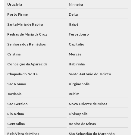
Urucânia
Ninheira
Porto Firme
Delta
Santa Maria de Itabira
Itaipé
Pedras de Maria da Cruz
Fervedouro
Senhora dos Remédios
Capitólio
Cristina
Mercês
Conceição da Aparecida
Itabirinha
Chapada do Norte
Santo Antônio do Jacinto
São Romão
Virginópolis
Jordânia
Rubim
São Geraldo
Novo Oriente de Minas
Rio Acima
Divisópolis
Centralina
Bonito de Minas
Bela Vista de Minas
São Sebastião do Maranhão