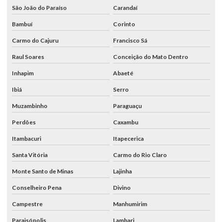
São João do Paraíso
Carandaí
Bambuí
Corinto
Carmo do Cajuru
Francisco Sá
Raul Soares
Conceição do Mato Dentro
Inhapim
Abaeté
Ibiá
Serro
Muzambinho
Paraguaçu
Perdões
Caxambu
Itambacuri
Itapecerica
Santa Vitória
Carmo do Rio Claro
Monte Santo de Minas
Lajinha
Conselheiro Pena
Divino
Campestre
Manhumirim
Paraisópolis
Lambari