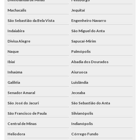
Machacalis
Jequitaí
São Sebastião da Bela Vista
Engenheiro Navarro
Indaiabira
São Miguel do Anta
Divisa Alegre
Sapucaí-Mirim
Naque
Palmópolis
Ibiaí
Abadia dos Dourados
Inhaúma
Aiuruoca
Galiléia
Luislândia
Senador Amaral
Jeceaba
São José do Jacuri
São Sebastião do Anta
São Francisco de Paula
Silvianópolis
Central de Minas
Indianópolis
Heliodora
Córrego Fundo