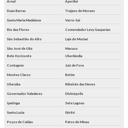
Areal
Aperibé
Duas Barras
Trajano de Moraes
Santa Maria Madalena
Varre-Sai
Rio das Flores
Comendador Levy Gasparian
São Sebastião do Alto
Laje do Muriaé
São José de Ubá
Macuco
Belo Horizonte
Uberlândia
Contagem
Juiz de Fora
Montes Claros
Betim
Uberaba
Ribeirão das Neves
Governador Valadares
Divinópolis
Ipatinga
Sete Lagoas
Santa Luzia
Ibirité
Poços de Caldas
Patos de Minas