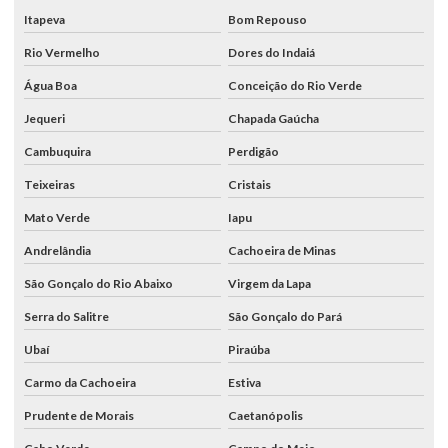
Itapeva
Bom Repouso
Rio Vermelho
Dores do Indaiá
Água Boa
Conceição do Rio Verde
Jequeri
Chapada Gaúcha
Cambuquira
Perdigão
Teixeiras
Cristais
Mato Verde
Iapu
Andrelândia
Cachoeira de Minas
São Gonçalo do Rio Abaixo
Virgem da Lapa
Serra do Salitre
São Gonçalo do Pará
Ubaí
Piraúba
Carmo da Cachoeira
Estiva
Prudente de Morais
Caetanópolis