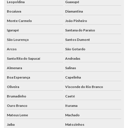
Leopoldina
Guaxupé
Bocaiuva
Diamantina
Monte Carmelo
João Pinheiro
Igarapé
Santana do Paraíso
São Lourenço
Santos Dumont
Arcos
São Gotardo
Santa Rita do Sapucaí
Andradas
Almenara
Salinas
Boa Esperança
Capelinha
Oliveira
Visconde do Rio Branco
Brumadinho
Caeté
Ouro Branco
Iturama
Mateus Leme
Machado
Jaíba
Matozinhos