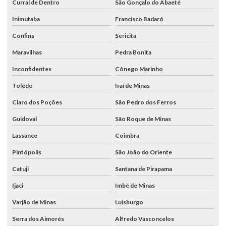
Curral de Dentro
São Gonçalo do Abaeté
Inimutaba
Francisco Badaró
Confins
Sericita
Maravilhas
Pedra Bonita
Inconfidentes
Cônego Marinho
Toledo
Iraí de Minas
Claro dos Poções
São Pedro dos Ferros
Guidoval
São Roque de Minas
Lassance
Coimbra
Pintópolis
São João do Oriente
Catuji
Santana de Pirapama
Ijaci
Imbé de Minas
Varjão de Minas
Luisburgo
Serra dos Aimorés
Alfredo Vasconcelos