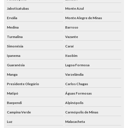
Jaboticatubas
Monte Azul
Ervália
Monte Alegre de Minas
Medina
Barroso
Turmalina
Vazante
Simonésia
Caraí
Ipanema
Itaobim
Guaranésia
Lagoa Formosa
Manga
Varzelândia
Presidente Olegário
Carlos Chagas
Matipó
Águas Formosas
Baependi
Alpinópolis
Campina Verde
Carmópolis de Minas
Luz
Malacacheta