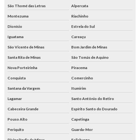
São Thomé das Letras
Alpercata
Montezuma
Riachinho
Dionísio
Estrela do Sul
Iguatama
Careaçu
São Vicente de Minas
Bom Jardim de Minas
Santa Rita de Minas
São Tomás de Aquino
Nova Porteirinha
Piracema
Conquista
Comercinho
Santana da Vargem
Itumirim
Lagamar
Santo Antônio do Retiro
Cabeceira Grande
Espírito Santo do Dourado
Pouso Alto
Capetinga
Periquito
Guarda-Mor
Divinolândia de Minas
Felisburgo