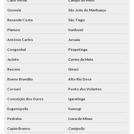
Cabo Verde
Campo do Meio
Gouveia
São João do Manhuaçu
Resende Costa
São Tiago
Planura
Itanhomi
Antônio Carlos
Juruaia
Congonhal
Pirapetinga
Jacinto
Carmo da Mata
Recreio
Ibiraci
Bueno Brandão
Alto Rio Doce
Coroaci
Ponto dos Volantes
Conceição dos Ouros
Igaratinga
Eugenópolis
Itamogi
Pedralva
Icaraí de Minas
Capim Branco
Canápolis