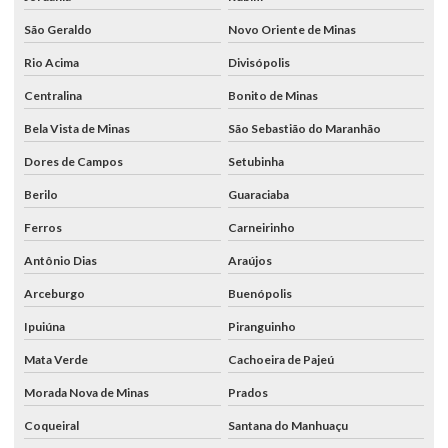
São Geraldo
Novo Oriente de Minas
Rio Acima
Divisópolis
Centralina
Bonito de Minas
Bela Vista de Minas
São Sebastião do Maranhão
Dores de Campos
Setubinha
Berilo
Guaraciaba
Ferros
Carneirinho
Antônio Dias
Araújos
Arceburgo
Buenópolis
Ipuiúna
Piranguinho
Mata Verde
Cachoeira de Pajeú
Morada Nova de Minas
Prados
Coqueiral
Santana do Manhuaçu