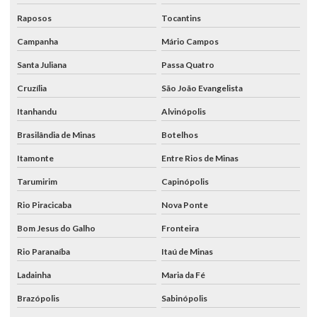
Raposos
Tocantins
Campanha
Mário Campos
Santa Juliana
Passa Quatro
Cruzília
São João Evangelista
Itanhandu
Alvinópolis
Brasilândia de Minas
Botelhos
Itamonte
Entre Rios de Minas
Tarumirim
Capinópolis
Rio Piracicaba
Nova Ponte
Bom Jesus do Galho
Fronteira
Rio Paranaíba
Itaú de Minas
Ladainha
Maria da Fé
Brazópolis
Sabinópolis