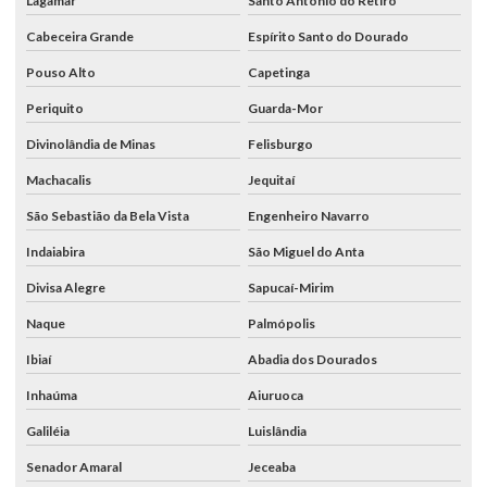
Lagamar
Santo Antônio do Retiro
Cabeceira Grande
Espírito Santo do Dourado
Pouso Alto
Capetinga
Periquito
Guarda-Mor
Divinolândia de Minas
Felisburgo
Machacalis
Jequitaí
São Sebastião da Bela Vista
Engenheiro Navarro
Indaiabira
São Miguel do Anta
Divisa Alegre
Sapucaí-Mirim
Naque
Palmópolis
Ibiaí
Abadia dos Dourados
Inhaúma
Aiuruoca
Galiléia
Luislândia
Senador Amaral
Jeceaba