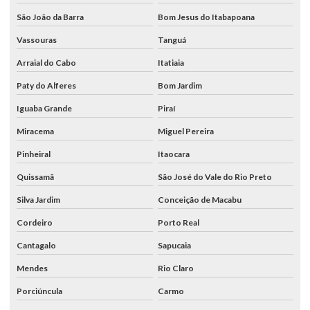
São João da Barra
Bom Jesus do Itabapoana
Vassouras
Tanguá
Arraial do Cabo
Itatiaia
Paty do Alferes
Bom Jardim
Iguaba Grande
Piraí
Miracema
Miguel Pereira
Pinheiral
Itaocara
Quissamã
São José do Vale do Rio Preto
Silva Jardim
Conceição de Macabu
Cordeiro
Porto Real
Cantagalo
Sapucaia
Mendes
Rio Claro
Porciúncula
Carmo