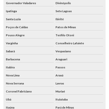
Governador Valadares
Divinópolis
Ipatinga
Sete Lagoas
Santa Luzia
Ibirité
Poços de Caldas
Patos de Minas
Pouso Alegre
Teófilo Otoni
Varginha
Conselheiro Lafaiete
Sabará
Vespasiano
Barbacena
Araguari
Itabira
Passos
Nova Lima
Araxá
Nova Serrana
Lavras
Coronel Fabriciano
Muriaé
Ubá
Ituiutaba
Itaúna
Pará de Minas