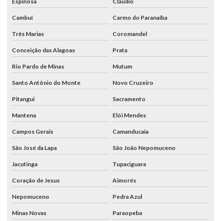
Espinosa
Cláudio
Cambuí
Carmo do Paranaíba
Três Marias
Coromandel
Conceição das Alagoas
Prata
Rio Pardo de Minas
Mutum
Santo Antônio do Monte
Novo Cruzeiro
Pitangui
Sacramento
Mantena
Elói Mendes
Campos Gerais
Camanducaia
São José da Lapa
São João Nepomuceno
Jacutinga
Tupaciguara
Coração de Jesus
Aimorés
Nepomuceno
Pedra Azul
Minas Novas
Paraopeba