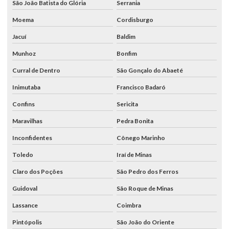
São João Batista do Glória
Serrania
Moema
Cordisburgo
Jacuí
Baldim
Munhoz
Bonfim
Curral de Dentro
São Gonçalo do Abaeté
Inimutaba
Francisco Badaró
Confins
Sericita
Maravilhas
Pedra Bonita
Inconfidentes
Cônego Marinho
Toledo
Iraí de Minas
Claro dos Poções
São Pedro dos Ferros
Guidoval
São Roque de Minas
Lassance
Coimbra
Pintópolis
São João do Oriente