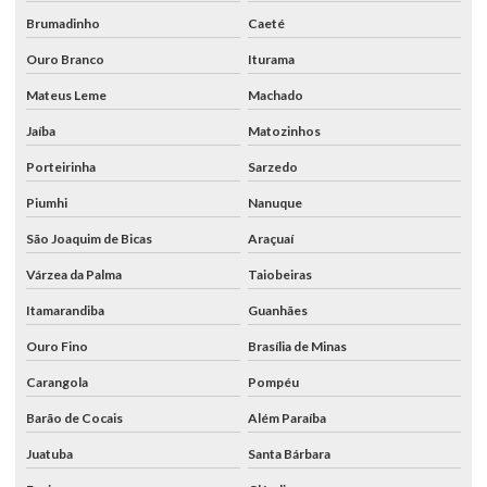
Brumadinho
Caeté
Ouro Branco
Iturama
Mateus Leme
Machado
Jaíba
Matozinhos
Porteirinha
Sarzedo
Piumhi
Nanuque
São Joaquim de Bicas
Araçuaí
Várzea da Palma
Taiobeiras
Itamarandiba
Guanhães
Ouro Fino
Brasília de Minas
Carangola
Pompéu
Barão de Cocais
Além Paraíba
Juatuba
Santa Bárbara