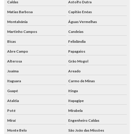
Caldas
Astolfo Dutra
Matias Barbosa
Capitão Enéas
Montalvânia
Águas Vermelhas
Martinho Campos
Candeias
Bicas
Felixlândia
Abre Campo
Papagaios
Alterosa
Grão Mogol
Joaíma
Areado
Itaguara
Carmo de Minas
Guapé
Itinga
Ataléia
Itapagipe
Poté
Mirabela
Miraí
Engenheiro Caldas
Monte Belo
São João das Missões