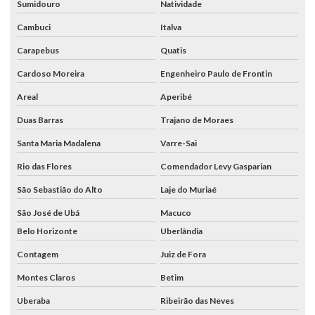
Sumidouro
Natividade
Cambuci
Italva
Carapebus
Quatis
Cardoso Moreira
Engenheiro Paulo de Frontin
Areal
Aperibé
Duas Barras
Trajano de Moraes
Santa Maria Madalena
Varre-Sai
Rio das Flores
Comendador Levy Gasparian
São Sebastião do Alto
Laje do Muriaé
São José de Ubá
Macuco
Belo Horizonte
Uberlândia
Contagem
Juiz de Fora
Montes Claros
Betim
Uberaba
Ribeirão das Neves