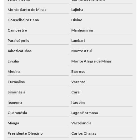
Monte Santo de Minas
Lajinha
Conselheiro Pena
Divino
Campestre
Manhumirim
Paraisópolis
Lambari
Jaboticatubas
Monte Azul
Ervália
Monte Alegre de Minas
Medina
Barroso
Turmalina
Vazante
Simonésia
Caraí
Ipanema
Itaobim
Guaranésia
Lagoa Formosa
Manga
Varzelândia
Presidente Olegário
Carlos Chagas