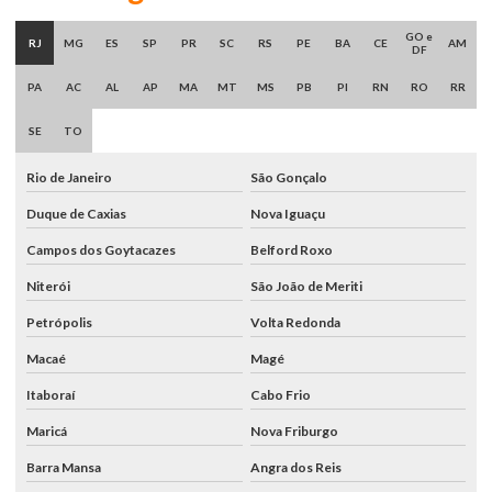
GO e
RJ
MG
ES
SP
PR
SC
RS
PE
BA
CE
AM
DF
PA
AC
AL
AP
MA
MT
MS
PB
PI
RN
RO
RR
SE
TO
Rio de Janeiro
São Gonçalo
Duque de Caxias
Nova Iguaçu
Campos dos Goytacazes
Belford Roxo
Niterói
São João de Meriti
Petrópolis
Volta Redonda
Macaé
Magé
Itaboraí
Cabo Frio
Maricá
Nova Friburgo
Barra Mansa
Angra dos Reis