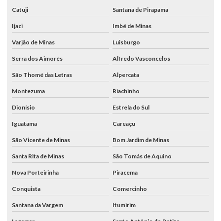
Catuji
Santana de Pirapama
Ijaci
Imbé de Minas
Varjão de Minas
Luisburgo
Serra dos Aimorés
Alfredo Vasconcelos
São Thomé das Letras
Alpercata
Montezuma
Riachinho
Dionísio
Estrela do Sul
Iguatama
Careaçu
São Vicente de Minas
Bom Jardim de Minas
Santa Rita de Minas
São Tomás de Aquino
Nova Porteirinha
Piracema
Conquista
Comercinho
Santana da Vargem
Itumirim