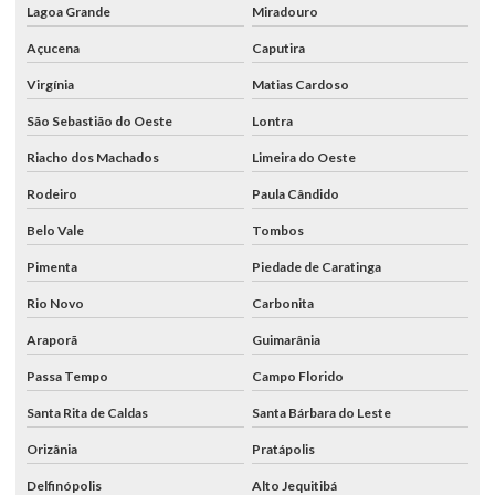
Lagoa Grande
Miradouro
Açucena
Caputira
Virgínia
Matias Cardoso
São Sebastião do Oeste
Lontra
Riacho dos Machados
Limeira do Oeste
Rodeiro
Paula Cândido
Belo Vale
Tombos
Pimenta
Piedade de Caratinga
Rio Novo
Carbonita
Araporã
Guimarânia
Passa Tempo
Campo Florido
Santa Rita de Caldas
Santa Bárbara do Leste
Orizânia
Pratápolis
Delfinópolis
Alto Jequitibá