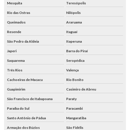
Mesquita
Teresópolis
Rio das Ostras
Nilópolis
Queimados
Araruama
Resende
Itaguaí
São Pedro da Aldeia
Itaperuna
Japeri
Barra do Piraí
Saquarema
Seropédica
Três Rios
Valença
Cachoeiras de Macacu
Rio Bonito
Guapimirim
Casimiro de Abreu
São Francisco de Itabapoana
Paraty
Paraíba do Sul
Paracambi
Santo Antônio de Pádua
Mangaratiba
Armação dos Búzios
São Fidélis