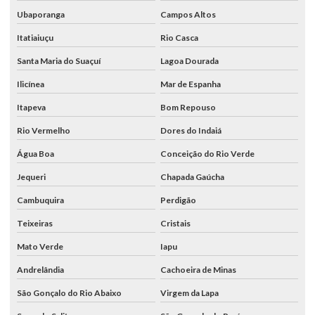
Ubaporanga
Campos Altos
Itatiaiuçu
Rio Casca
Santa Maria do Suaçuí
Lagoa Dourada
Ilicínea
Mar de Espanha
Itapeva
Bom Repouso
Rio Vermelho
Dores do Indaiá
Água Boa
Conceição do Rio Verde
Jequeri
Chapada Gaúcha
Cambuquira
Perdigão
Teixeiras
Cristais
Mato Verde
Iapu
Andrelândia
Cachoeira de Minas
São Gonçalo do Rio Abaixo
Virgem da Lapa