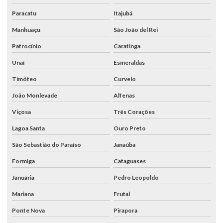
Paracatu
Itajubá
Manhuaçu
São João del Rei
Patrocínio
Caratinga
Unaí
Esmeraldas
Timóteo
Curvelo
João Monlevade
Alfenas
Viçosa
Três Corações
Lagoa Santa
Ouro Preto
São Sebastião do Paraíso
Janaúba
Formiga
Cataguases
Januária
Pedro Leopoldo
Mariana
Frutal
Ponte Nova
Pirapora