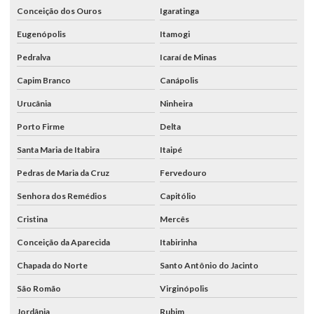
Conceição dos Ouros
Igaratinga
Eugenópolis
Itamogi
Pedralva
Icaraí de Minas
Capim Branco
Canápolis
Urucânia
Ninheira
Porto Firme
Delta
Santa Maria de Itabira
Itaipé
Pedras de Maria da Cruz
Fervedouro
Senhora dos Remédios
Capitólio
Cristina
Mercês
Conceição da Aparecida
Itabirinha
Chapada do Norte
Santo Antônio do Jacinto
São Romão
Virginópolis
Jordânia
Rubim