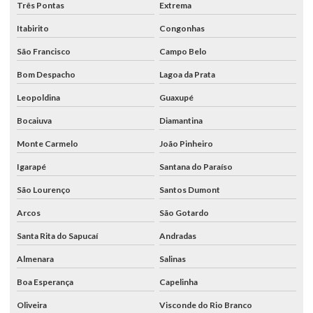
Três Pontas
Extrema
Itabirito
Congonhas
São Francisco
Campo Belo
Bom Despacho
Lagoa da Prata
Leopoldina
Guaxupé
Bocaiuva
Diamantina
Monte Carmelo
João Pinheiro
Igarapé
Santana do Paraíso
São Lourenço
Santos Dumont
Arcos
São Gotardo
Santa Rita do Sapucaí
Andradas
Almenara
Salinas
Boa Esperança
Capelinha
Oliveira
Visconde do Rio Branco