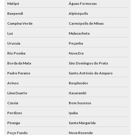
Matipó
Águas Formosas
Baependi
Alpinópolis
Campina Verde
Carmópolis de Minas
Luz
Malacacheta
Urucuia
Peçanha
Rio Pomba
Nova Era
Borda da Mata
São Domingos do Prata
Padre Paraíso
Santo Antônio do Amparo
Arinos
Resplendor
Lima Duarte
Itacarambi
Cássia
Bom Sucesso
Perdizes
Ipaba
Piranga
Santa Margarida
Poço Fundo
Nova Resende