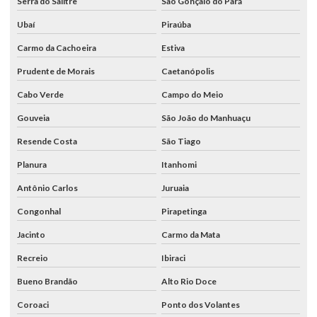
Serra do Salitre
São Gonçalo do Pará
Ubaí
Piraúba
Carmo da Cachoeira
Estiva
Prudente de Morais
Caetanópolis
Cabo Verde
Campo do Meio
Gouveia
São João do Manhuaçu
Resende Costa
São Tiago
Planura
Itanhomi
Antônio Carlos
Juruaia
Congonhal
Pirapetinga
Jacinto
Carmo da Mata
Recreio
Ibiraci
Bueno Brandão
Alto Rio Doce
Coroaci
Ponto dos Volantes