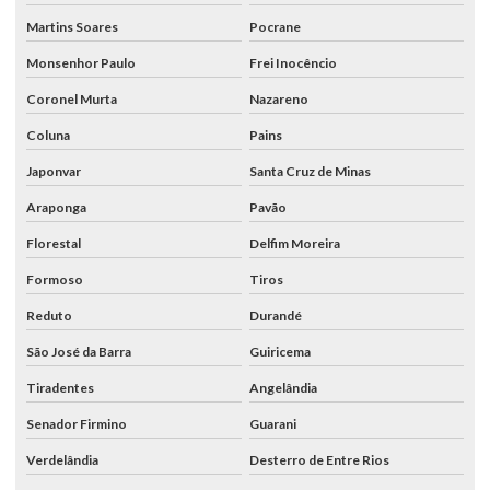
Martins Soares
Pocrane
Monsenhor Paulo
Frei Inocêncio
Coronel Murta
Nazareno
Coluna
Pains
Japonvar
Santa Cruz de Minas
Araponga
Pavão
Florestal
Delfim Moreira
Formoso
Tiros
Reduto
Durandé
São José da Barra
Guiricema
Tiradentes
Angelândia
Senador Firmino
Guarani
Verdelândia
Desterro de Entre Rios