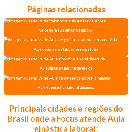
Páginas relacionadas
Valor hora aula ginástica laboral
Aula de ginástica laboral preparatória
Aula ginástica laboral divertida
Aula de ginástica laboral dinâmica
Principais cidades e regiões do
Brasil onde a Focus atende Aula
ginástica laboral: