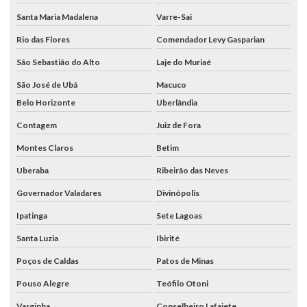
Santa Maria Madalena
Varre-Sai
Rio das Flores
Comendador Levy Gasparian
São Sebastião do Alto
Laje do Muriaé
São José de Ubá
Macuco
Belo Horizonte
Uberlândia
Contagem
Juiz de Fora
Montes Claros
Betim
Uberaba
Ribeirão das Neves
Governador Valadares
Divinópolis
Ipatinga
Sete Lagoas
Santa Luzia
Ibirité
Poços de Caldas
Patos de Minas
Pouso Alegre
Teófilo Otoni
Varginha
Conselheiro Lafaiete