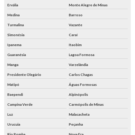
Ervália
Monte Alegre de Minas
Medina
Barroso
Turmalina
Vazante
Simonésia
Caraí
Ipanema
Itaobim
Guaranésia
Lagoa Formosa
Manga
Varzelândia
Presidente Olegário
Carlos Chagas
Matipó
Águas Formosas
Baependi
Alpinópolis
Campina Verde
Carmópolis de Minas
Luz
Malacacheta
Urucuia
Peçanha
Rio Pomba
Nova Era