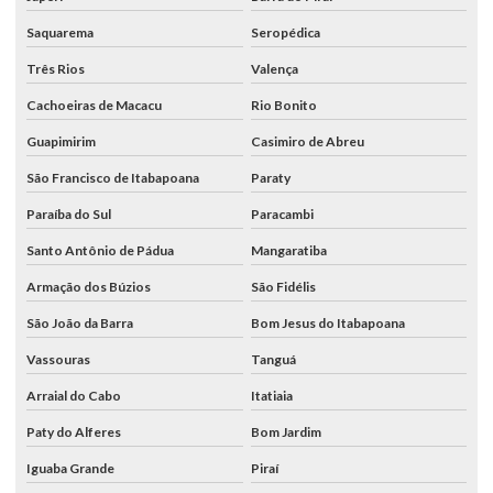
Saquarema
Seropédica
Três Rios
Valença
Cachoeiras de Macacu
Rio Bonito
Guapimirim
Casimiro de Abreu
São Francisco de Itabapoana
Paraty
Paraíba do Sul
Paracambi
Santo Antônio de Pádua
Mangaratiba
Armação dos Búzios
São Fidélis
São João da Barra
Bom Jesus do Itabapoana
Vassouras
Tanguá
Arraial do Cabo
Itatiaia
Paty do Alferes
Bom Jardim
Iguaba Grande
Piraí