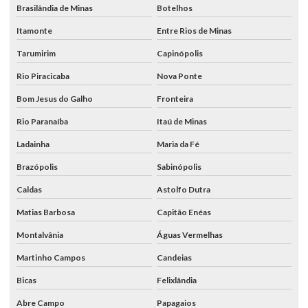
Brasilândia de Minas
Botelhos
Itamonte
Entre Rios de Minas
Tarumirim
Capinópolis
Rio Piracicaba
Nova Ponte
Bom Jesus do Galho
Fronteira
Rio Paranaíba
Itaú de Minas
Ladainha
Maria da Fé
Brazópolis
Sabinópolis
Caldas
Astolfo Dutra
Matias Barbosa
Capitão Enéas
Montalvânia
Águas Vermelhas
Martinho Campos
Candeias
Bicas
Felixlândia
Abre Campo
Papagaios