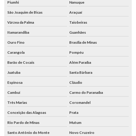
Piumhi
Nanuque
São Joaquim de Bicas
Araçuaí
Várzea da Palma
Taiobeiras
Itamarandiba
Guanhães
Ouro Fino
Brasília de Minas
Carangola
Pompéu
Barão de Cocais
Além Paraíba
Juatuba
Santa Bárbara
Espinosa
Cláudio
Cambuí
Carmo do Paranaíba
Três Marias
Coromandel
Conceição das Alagoas
Prata
Rio Pardo de Minas
Mutum
Santo Antônio do Monte
Novo Cruzeiro