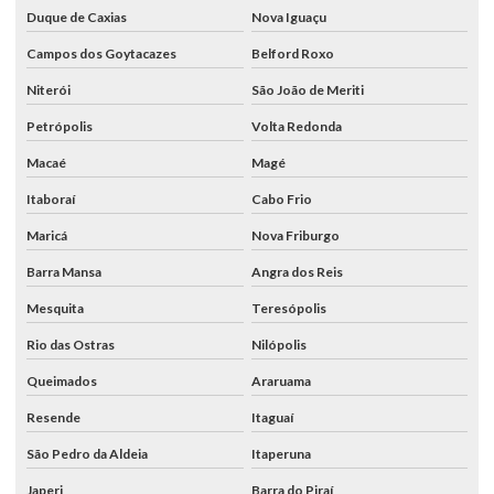
Duque de Caxias
Nova Iguaçu
Campos dos Goytacazes
Belford Roxo
Niterói
São João de Meriti
Petrópolis
Volta Redonda
Macaé
Magé
Itaboraí
Cabo Frio
Maricá
Nova Friburgo
Barra Mansa
Angra dos Reis
Mesquita
Teresópolis
Rio das Ostras
Nilópolis
Queimados
Araruama
Resende
Itaguaí
São Pedro da Aldeia
Itaperuna
Japeri
Barra do Piraí