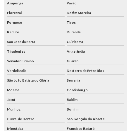
Araponga
Pavão
Florestal
Delfim Moreira
Formoso
Tiros
Reduto
Durandé
São José da Barra
Guiricema
Tiradentes
Angelândia
Senador Firmino
Guarani
Verdelândia
Desterro de Entre Rios
São João Batista do Glória
Serrania
Moema
Cordisburgo
Jacuí
Baldim
Munhoz
Bonfim
Curral de Dentro
São Gonçalo do Abaeté
Inimutaba
Francisco Badaró