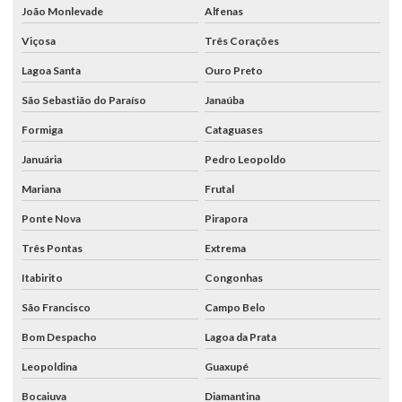
João Monlevade
Alfenas
Viçosa
Três Corações
Lagoa Santa
Ouro Preto
São Sebastião do Paraíso
Janaúba
Formiga
Cataguases
Januária
Pedro Leopoldo
Mariana
Frutal
Ponte Nova
Pirapora
Três Pontas
Extrema
Itabirito
Congonhas
São Francisco
Campo Belo
Bom Despacho
Lagoa da Prata
Leopoldina
Guaxupé
Bocaiuva
Diamantina