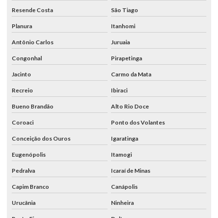
Resende Costa
São Tiago
Planura
Itanhomi
Antônio Carlos
Juruaia
Congonhal
Pirapetinga
Jacinto
Carmo da Mata
Recreio
Ibiraci
Bueno Brandão
Alto Rio Doce
Coroaci
Ponto dos Volantes
Conceição dos Ouros
Igaratinga
Eugenópolis
Itamogi
Pedralva
Icaraí de Minas
Capim Branco
Canápolis
Urucânia
Ninheira