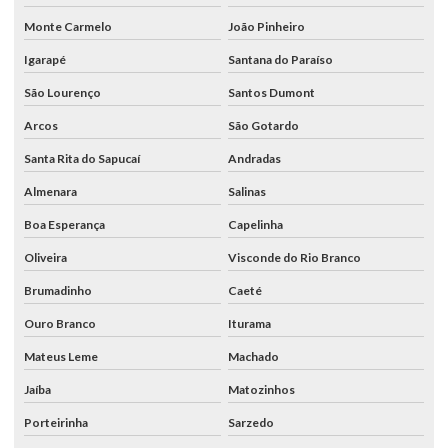
Monte Carmelo
João Pinheiro
Igarapé
Santana do Paraíso
São Lourenço
Santos Dumont
Arcos
São Gotardo
Santa Rita do Sapucaí
Andradas
Almenara
Salinas
Boa Esperança
Capelinha
Oliveira
Visconde do Rio Branco
Brumadinho
Caeté
Ouro Branco
Iturama
Mateus Leme
Machado
Jaíba
Matozinhos
Porteirinha
Sarzedo