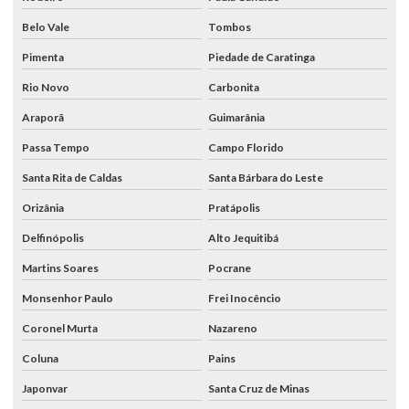
Belo Vale
Tombos
Pimenta
Piedade de Caratinga
Rio Novo
Carbonita
Araporã
Guimarânia
Passa Tempo
Campo Florido
Santa Rita de Caldas
Santa Bárbara do Leste
Orizânia
Pratápolis
Delfinópolis
Alto Jequitibá
Martins Soares
Pocrane
Monsenhor Paulo
Frei Inocêncio
Coronel Murta
Nazareno
Coluna
Pains
Japonvar
Santa Cruz de Minas