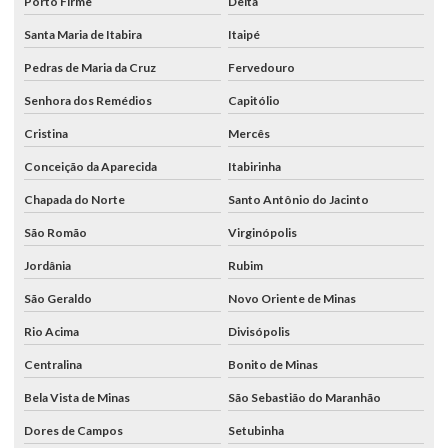
Porto Firme
Delta
Santa Maria de Itabira
Itaipé
Pedras de Maria da Cruz
Fervedouro
Senhora dos Remédios
Capitólio
Cristina
Mercês
Conceição da Aparecida
Itabirinha
Chapada do Norte
Santo Antônio do Jacinto
São Romão
Virginópolis
Jordânia
Rubim
São Geraldo
Novo Oriente de Minas
Rio Acima
Divisópolis
Centralina
Bonito de Minas
Bela Vista de Minas
São Sebastião do Maranhão
Dores de Campos
Setubinha