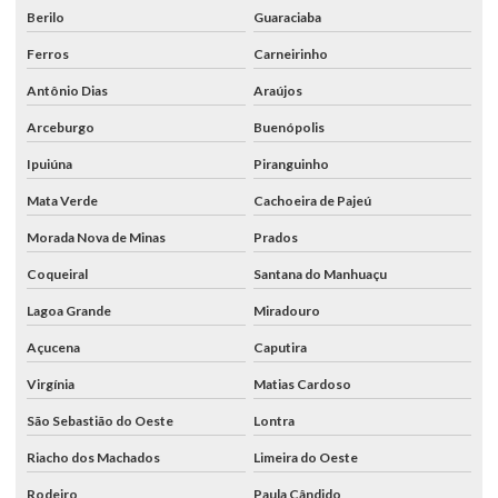
Berilo
Guaraciaba
Ferros
Carneirinho
Antônio Dias
Araújos
Arceburgo
Buenópolis
Ipuiúna
Piranguinho
Mata Verde
Cachoeira de Pajeú
Morada Nova de Minas
Prados
Coqueiral
Santana do Manhuaçu
Lagoa Grande
Miradouro
Açucena
Caputira
Virgínia
Matias Cardoso
São Sebastião do Oeste
Lontra
Riacho dos Machados
Limeira do Oeste
Rodeiro
Paula Cândido