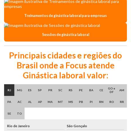
Treinamentos de ginástica laboral para empresas
Sessões de ginástica laboral
Principais cidades e regiões do
Brasil onde a Focus atende
Ginástica laboral valor:
GO e
RJ
MG
ES
SP
PR
SC
RS
PE
BA
CE
AM
DF
PA
AC
AL
AP
MA
MT
MS
PB
PI
RN
RO
RR
SE
TO
Rio de Janeiro
São Gonçalo