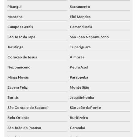
Pitangui
Sacramento
Mantena
Elói Mendes
Campos Gerais
Camanducaia
São José da Lapa
São João Nepomuceno
Jacutinga
Tupaciguara
Coração de Jesus
Aimorés
Nepomuceno
Pedra Azul
Minas Novas
Paraopeba
Espera Feliz
Monte Sião
Buritis
Jequitinhonha
São Gonçalo do Sapucaí
São João da Ponte
Belo Oriente
Buritizeiro
São João do Paraíso
Carandaí