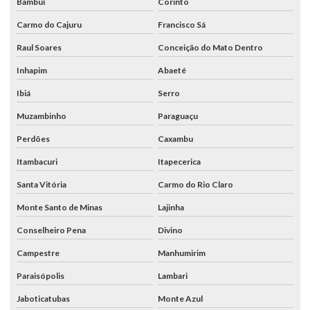
Bambuí
Corinto
Carmo do Cajuru
Francisco Sá
Raul Soares
Conceição do Mato Dentro
Inhapim
Abaeté
Ibiá
Serro
Muzambinho
Paraguaçu
Perdões
Caxambu
Itambacuri
Itapecerica
Santa Vitória
Carmo do Rio Claro
Monte Santo de Minas
Lajinha
Conselheiro Pena
Divino
Campestre
Manhumirim
Paraisópolis
Lambari
Jaboticatubas
Monte Azul