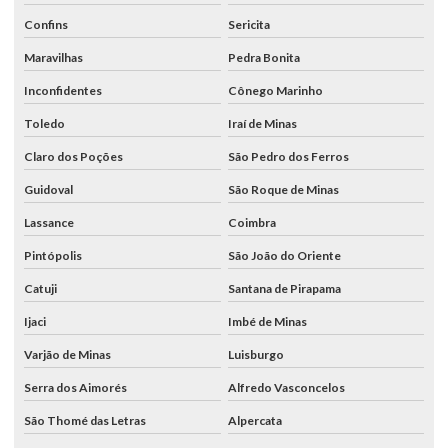
Confins
Sericita
Maravilhas
Pedra Bonita
Inconfidentes
Cônego Marinho
Toledo
Iraí de Minas
Claro dos Poções
São Pedro dos Ferros
Guidoval
São Roque de Minas
Lassance
Coimbra
Pintópolis
São João do Oriente
Catuji
Santana de Pirapama
Ijaci
Imbé de Minas
Varjão de Minas
Luisburgo
Serra dos Aimorés
Alfredo Vasconcelos
São Thomé das Letras
Alpercata