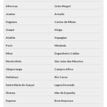
Alterosa
Grão Mogol
Joaíma
Areado
Itaguara
Carmo de Minas
Guapé
Itinga
Ataléia
Itapagipe
Poté
Mirabela
Miraí
Engenheiro Caldas
Monte Belo
São João das Missões
Ubaporanga
Campos Altos
Itatiaiuçu
Rio Casca
Santa Maria do Suaçuí
Lagoa Dourada
Ilicínea
Mar de Espanha
Itapeva
Bom Repouso