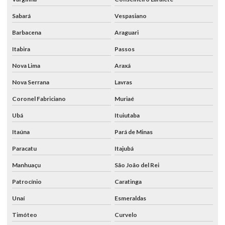
Sabará
Vespasiano
Barbacena
Araguari
Itabira
Passos
Nova Lima
Araxá
Nova Serrana
Lavras
Coronel Fabriciano
Muriaé
Ubá
Ituiutaba
Itaúna
Pará de Minas
Paracatu
Itajubá
Manhuaçu
São João del Rei
Patrocínio
Caratinga
Unaí
Esmeraldas
Timóteo
Curvelo