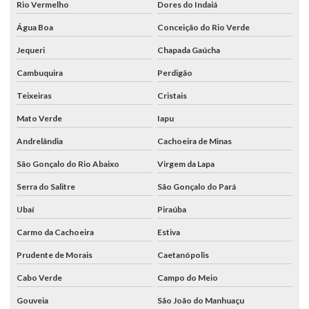
Rio Vermelho
Dores do Indaiá
Água Boa
Conceição do Rio Verde
Jequeri
Chapada Gaúcha
Cambuquira
Perdigão
Teixeiras
Cristais
Mato Verde
Iapu
Andrelândia
Cachoeira de Minas
São Gonçalo do Rio Abaixo
Virgem da Lapa
Serra do Salitre
São Gonçalo do Pará
Ubaí
Piraúba
Carmo da Cachoeira
Estiva
Prudente de Morais
Caetanópolis
Cabo Verde
Campo do Meio
Gouveia
São João do Manhuaçu