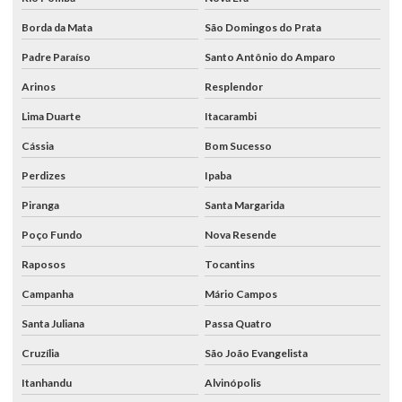
Borda da Mata
São Domingos do Prata
Padre Paraíso
Santo Antônio do Amparo
Arinos
Resplendor
Lima Duarte
Itacarambi
Cássia
Bom Sucesso
Perdizes
Ipaba
Piranga
Santa Margarida
Poço Fundo
Nova Resende
Raposos
Tocantins
Campanha
Mário Campos
Santa Juliana
Passa Quatro
Cruzília
São João Evangelista
Itanhandu
Alvinópolis