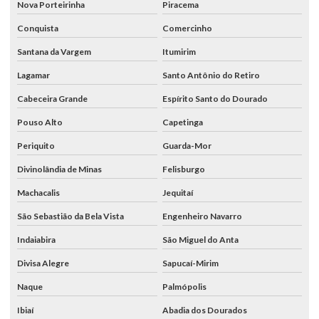
Nova Porteirinha
Piracema
Conquista
Comercinho
Santana da Vargem
Itumirim
Lagamar
Santo Antônio do Retiro
Cabeceira Grande
Espírito Santo do Dourado
Pouso Alto
Capetinga
Periquito
Guarda-Mor
Divinolândia de Minas
Felisburgo
Machacalis
Jequitaí
São Sebastião da Bela Vista
Engenheiro Navarro
Indaiabira
São Miguel do Anta
Divisa Alegre
Sapucaí-Mirim
Naque
Palmópolis
Ibiaí
Abadia dos Dourados