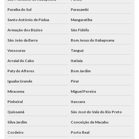
Paraíba do Sul
Paracambi
Santo Antônio de Pádua
Mangaratiba
Armação dos Búzios
São Fidélis
São João da Barra
Bom Jesus do Itabapoana
Vassouras
Tanguá
Arraial do Cabo
Itatiaia
Paty do Alferes
Bom Jardim
Iguaba Grande
Piraí
Miracema
Miguel Pereira
Pinheiral
Itaocara
Quissamã
São José do Vale do Rio Preto
Silva Jardim
Conceição de Macabu
Cordeiro
Porto Real