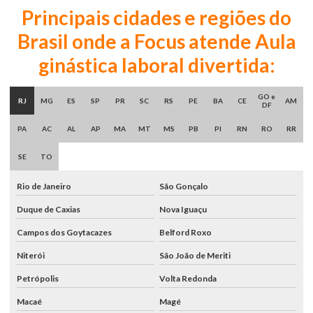
Principais cidades e regiões do
Brasil onde a Focus atende Aula
ginástica laboral divertida:
GO e
RJ
MG
ES
SP
PR
SC
RS
PE
BA
CE
AM
DF
PA
AC
AL
AP
MA
MT
MS
PB
PI
RN
RO
RR
SE
TO
Rio de Janeiro
São Gonçalo
Duque de Caxias
Nova Iguaçu
Campos dos Goytacazes
Belford Roxo
Niterói
São João de Meriti
Petrópolis
Volta Redonda
Macaé
Magé