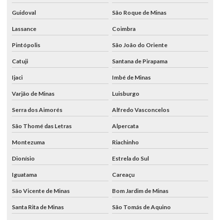
Guidoval
São Roque de Minas
Lassance
Coimbra
Pintópolis
São João do Oriente
Catuji
Santana de Pirapama
Ijaci
Imbé de Minas
Varjão de Minas
Luisburgo
Serra dos Aimorés
Alfredo Vasconcelos
São Thomé das Letras
Alpercata
Montezuma
Riachinho
Dionísio
Estrela do Sul
Iguatama
Careaçu
São Vicente de Minas
Bom Jardim de Minas
Santa Rita de Minas
São Tomás de Aquino