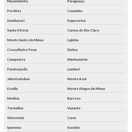
Muzambinho
Paraguaçu
Perdões
Caxambu
Itambacuri
Itapecerica
Santa Vitória
Carmo do Rio Claro
Monte Santo de Minas
Lajinha
Conselheiro Pena
Divino
Campestre
Manhumirim
Paraisópolis
Lambari
Jaboticatubas
Monte Azul
Ervália
Monte Alegre de Minas
Medina
Barroso
Turmalina
Vazante
Simonésia
Caraí
Ipanema
Itaobim