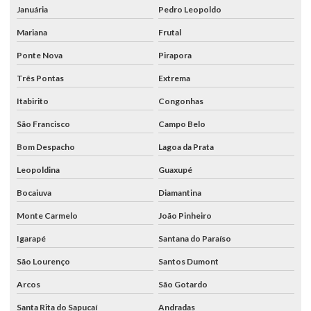
Januária
Pedro Leopoldo
Mariana
Frutal
Ponte Nova
Pirapora
Três Pontas
Extrema
Itabirito
Congonhas
São Francisco
Campo Belo
Bom Despacho
Lagoa da Prata
Leopoldina
Guaxupé
Bocaiuva
Diamantina
Monte Carmelo
João Pinheiro
Igarapé
Santana do Paraíso
São Lourenço
Santos Dumont
Arcos
São Gotardo
Santa Rita do Sapucaí
Andradas