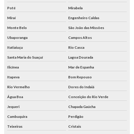
Poté
Mirabela
Miraí
Engenheiro Caldas
Monte Belo
São João das Missões
Ubaporanga
Campos Altos
Itatiaiuçu
Rio Casca
Santa Maria do Suaçuí
Lagoa Dourada
Ilicínea
Mar de Espanha
Itapeva
Bom Repouso
Rio Vermelho
Dores do Indaiá
Água Boa
Conceição do Rio Verde
Jequeri
Chapada Gaúcha
Cambuquira
Perdigão
Teixeiras
Cristais