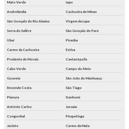
Mato Verde
Iapu
Andrelândia
Cachoeira de Minas
São Gonçalo do Rio Abaixo
Virgem da Lapa
Serra do Salitre
São Gonçalo do Pará
Ubaí
Piraúba
Carmo da Cachoeira
Estiva
Prudente de Morais
Caetanópolis
Cabo Verde
Campo do Meio
Gouveia
São João do Manhuaçu
Resende Costa
São Tiago
Planura
Itanhomi
Antônio Carlos
Juruaia
Congonhal
Pirapetinga
Jacinto
Carmo da Mata