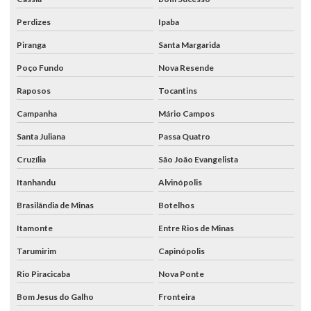
Perdizes
Ipaba
Piranga
Santa Margarida
Poço Fundo
Nova Resende
Raposos
Tocantins
Campanha
Mário Campos
Santa Juliana
Passa Quatro
Cruzília
São João Evangelista
Itanhandu
Alvinópolis
Brasilândia de Minas
Botelhos
Itamonte
Entre Rios de Minas
Tarumirim
Capinópolis
Rio Piracicaba
Nova Ponte
Bom Jesus do Galho
Fronteira