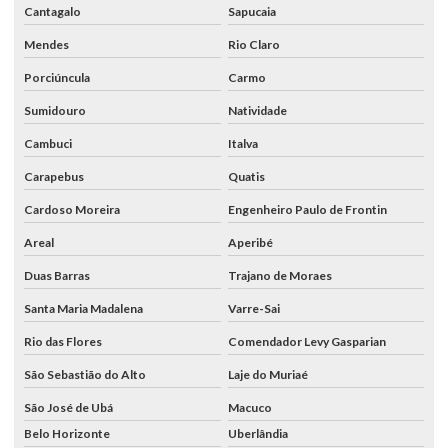
Cantagalo
Sapucaia
Mendes
Rio Claro
Porciúncula
Carmo
Sumidouro
Natividade
Cambuci
Italva
Carapebus
Quatis
Cardoso Moreira
Engenheiro Paulo de Frontin
Areal
Aperibé
Duas Barras
Trajano de Moraes
Santa Maria Madalena
Varre-Sai
Rio das Flores
Comendador Levy Gasparian
São Sebastião do Alto
Laje do Muriaé
São José de Ubá
Macuco
Belo Horizonte
Uberlândia