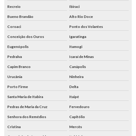
Recreio
Ibiraci
Bueno Brandão
Alto Rio Doce
Coroaci
Ponto dos Volantes
Conceição dos Ouros
Igaratinga
Eugenópolis
Itamogi
Pedralva
Icaraí de Minas
Capim Branco
Canápolis
Urucânia
Ninheira
Porto Firme
Delta
Santa Maria de Itabira
Itaipé
Pedras de Maria da Cruz
Fervedouro
Senhora dos Remédios
Capitólio
Cristina
Mercês