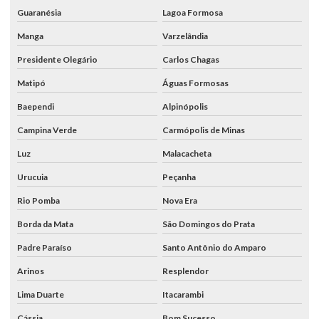
Guaranésia
Lagoa Formosa
Manga
Varzelândia
Presidente Olegário
Carlos Chagas
Matipó
Águas Formosas
Baependi
Alpinópolis
Campina Verde
Carmópolis de Minas
Luz
Malacacheta
Urucuia
Peçanha
Rio Pomba
Nova Era
Borda da Mata
São Domingos do Prata
Padre Paraíso
Santo Antônio do Amparo
Arinos
Resplendor
Lima Duarte
Itacarambi
Cássia
Bom Sucesso