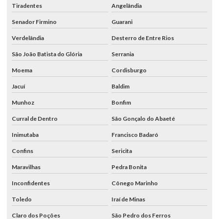
Tiradentes
Angelândia
Senador Firmino
Guarani
Verdelândia
Desterro de Entre Rios
São João Batista do Glória
Serrania
Moema
Cordisburgo
Jacuí
Baldim
Munhoz
Bonfim
Curral de Dentro
São Gonçalo do Abaeté
Inimutaba
Francisco Badaró
Confins
Sericita
Maravilhas
Pedra Bonita
Inconfidentes
Cônego Marinho
Toledo
Iraí de Minas
Claro dos Poções
São Pedro dos Ferros