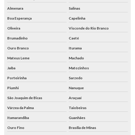
Almenara
Salinas
Boa Esperança
Capelinha
Oliveira
Visconde do Rio Branco
Brumadinho
Caeté
Ouro Branco
Iturama
Mateus Leme
Machado
Jaíba
Matozinhos
Porteirinha
Sarzedo
Piumhi
Nanuque
São Joaquim de Bicas
Araçuaí
Várzea da Palma
Taiobeiras
Itamarandiba
Guanhães
Ouro Fino
Brasília de Minas