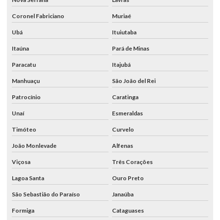
Coronel Fabriciano
Muriaé
Ubá
Ituiutaba
Itaúna
Pará de Minas
Paracatu
Itajubá
Manhuaçu
São João del Rei
Patrocínio
Caratinga
Unaí
Esmeraldas
Timóteo
Curvelo
João Monlevade
Alfenas
Viçosa
Três Corações
Lagoa Santa
Ouro Preto
São Sebastião do Paraíso
Janaúba
Formiga
Cataguases