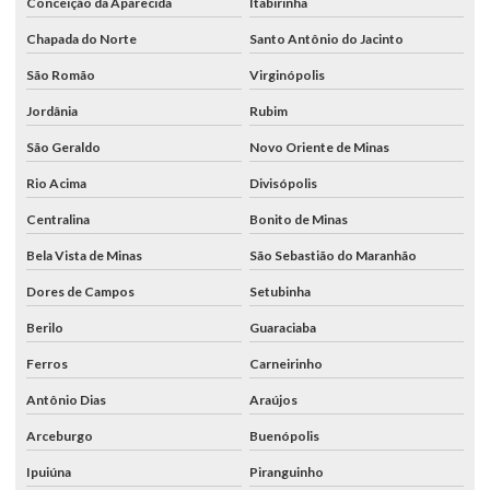
Conceição da Aparecida
Itabirinha
Chapada do Norte
Santo Antônio do Jacinto
São Romão
Virginópolis
Jordânia
Rubim
São Geraldo
Novo Oriente de Minas
Rio Acima
Divisópolis
Centralina
Bonito de Minas
Bela Vista de Minas
São Sebastião do Maranhão
Dores de Campos
Setubinha
Berilo
Guaraciaba
Ferros
Carneirinho
Antônio Dias
Araújos
Arceburgo
Buenópolis
Ipuiúna
Piranguinho