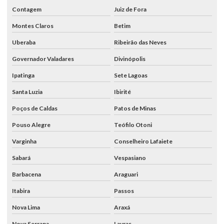
Contagem
Juiz de Fora
Montes Claros
Betim
Uberaba
Ribeirão das Neves
Governador Valadares
Divinópolis
Ipatinga
Sete Lagoas
Santa Luzia
Ibirité
Poços de Caldas
Patos de Minas
Pouso Alegre
Teófilo Otoni
Varginha
Conselheiro Lafaiete
Sabará
Vespasiano
Barbacena
Araguari
Itabira
Passos
Nova Lima
Araxá
Nova Serrana
Lavras