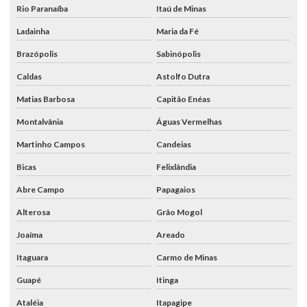
Rio Paranaíba
Itaú de Minas
Ladainha
Maria da Fé
Brazópolis
Sabinópolis
Caldas
Astolfo Dutra
Matias Barbosa
Capitão Enéas
Montalvânia
Águas Vermelhas
Martinho Campos
Candeias
Bicas
Felixlândia
Abre Campo
Papagaios
Alterosa
Grão Mogol
Joaíma
Areado
Itaguara
Carmo de Minas
Guapé
Itinga
Ataléia
Itapagipe