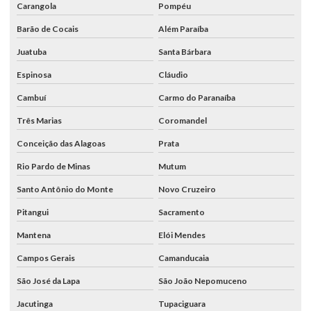
Carangola
Pompéu
Barão de Cocais
Além Paraíba
Juatuba
Santa Bárbara
Espinosa
Cláudio
Cambuí
Carmo do Paranaíba
Três Marias
Coromandel
Conceição das Alagoas
Prata
Rio Pardo de Minas
Mutum
Santo Antônio do Monte
Novo Cruzeiro
Pitangui
Sacramento
Mantena
Elói Mendes
Campos Gerais
Camanducaia
São José da Lapa
São João Nepomuceno
Jacutinga
Tupaciguara