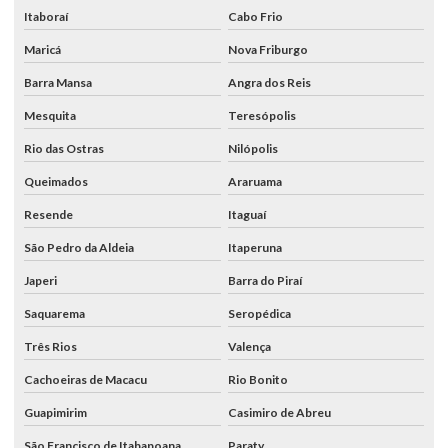
Itaboraí
Cabo Frio
Maricá
Nova Friburgo
Barra Mansa
Angra dos Reis
Mesquita
Teresópolis
Rio das Ostras
Nilópolis
Queimados
Araruama
Resende
Itaguaí
São Pedro da Aldeia
Itaperuna
Japeri
Barra do Piraí
Saquarema
Seropédica
Três Rios
Valença
Cachoeiras de Macacu
Rio Bonito
Guapimirim
Casimiro de Abreu
São Francisco de Itabapoana
Paraty