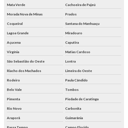
Mata Verde
Cachoeira de Pajeú
Morada Nova de Minas
Prados
Coqueiral
Santana do Manhuaçu
Lagoa Grande
Miradouro
Açucena
Caputira
Virgínia
Matias Cardoso
São Sebastião do Oeste
Lontra
Riacho dos Machados
Limeira do Oeste
Rodeiro
Paula Cândido
Belo Vale
Tombos
Pimenta
Piedade de Caratinga
Rio Novo
Carbonita
Araporã
Guimarânia
Passa Tempo
Campo Florido