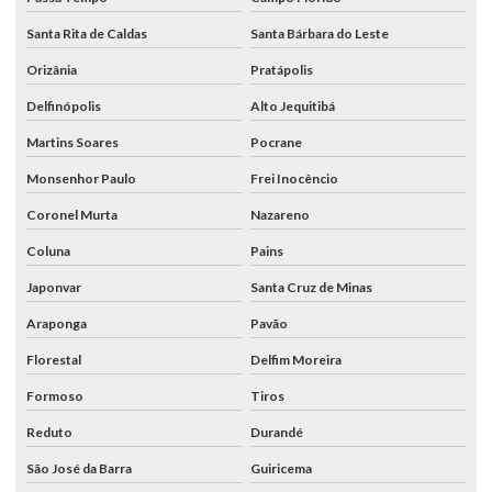
Santa Rita de Caldas
Santa Bárbara do Leste
Orizânia
Pratápolis
Delfinópolis
Alto Jequitibá
Martins Soares
Pocrane
Monsenhor Paulo
Frei Inocêncio
Coronel Murta
Nazareno
Coluna
Pains
Japonvar
Santa Cruz de Minas
Araponga
Pavão
Florestal
Delfim Moreira
Formoso
Tiros
Reduto
Durandé
São José da Barra
Guiricema