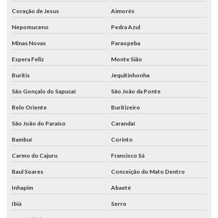
Coração de Jesus
Aimorés
Nepomuceno
Pedra Azul
Minas Novas
Paraopeba
Espera Feliz
Monte Sião
Buritis
Jequitinhonha
São Gonçalo do Sapucaí
São João da Ponte
Belo Oriente
Buritizeiro
São João do Paraíso
Carandaí
Bambuí
Corinto
Carmo do Cajuru
Francisco Sá
Raul Soares
Conceição do Mato Dentro
Inhapim
Abaeté
Ibiá
Serro