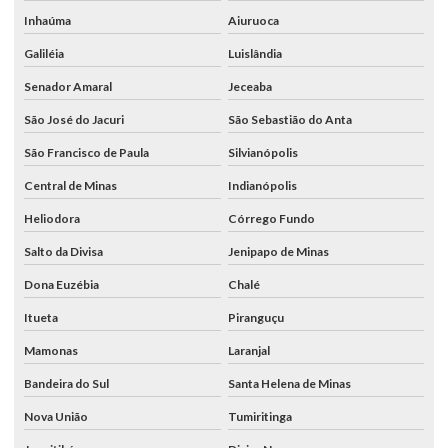
Inhaúma
Aiuruoca
Galiléia
Luislândia
Senador Amaral
Jeceaba
São José do Jacuri
São Sebastião do Anta
São Francisco de Paula
Silvianópolis
Central de Minas
Indianópolis
Heliodora
Córrego Fundo
Salto da Divisa
Jenipapo de Minas
Dona Euzébia
Chalé
Itueta
Piranguçu
Mamonas
Laranjal
Bandeira do Sul
Santa Helena de Minas
Nova União
Tumiritinga