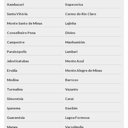
Itambacuri
Itapecerica
Santa Vitória
Carmo do Rio Claro
Monte Santo de Minas
Lajinha
Conselheiro Pena
Divino
Campestre
Manhumirim
Paraisópolis
Lambari
Jaboticatubas
Monte Azul
Ervália
Monte Alegre de Minas
Medina
Barroso
Turmalina
Vazante
Simonésia
Caraí
Ipanema
Itaobim
Guaranésia
Lagoa Formosa
Manga
Varzelândia