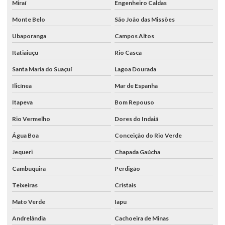
Miraí
Engenheiro Caldas
Monte Belo
São João das Missões
Ubaporanga
Campos Altos
Itatiaiuçu
Rio Casca
Santa Maria do Suaçuí
Lagoa Dourada
Ilicínea
Mar de Espanha
Itapeva
Bom Repouso
Rio Vermelho
Dores do Indaiá
Água Boa
Conceição do Rio Verde
Jequeri
Chapada Gaúcha
Cambuquira
Perdigão
Teixeiras
Cristais
Mato Verde
Iapu
Andrelândia
Cachoeira de Minas