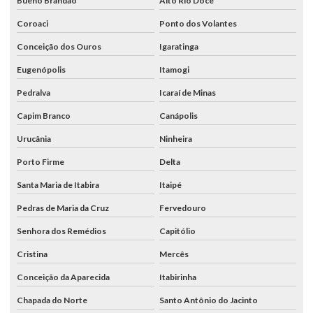
Bueno Brandão
Alto Rio Doce
Coroaci
Ponto dos Volantes
Conceição dos Ouros
Igaratinga
Eugenópolis
Itamogi
Pedralva
Icaraí de Minas
Capim Branco
Canápolis
Urucânia
Ninheira
Porto Firme
Delta
Santa Maria de Itabira
Itaipé
Pedras de Maria da Cruz
Fervedouro
Senhora dos Remédios
Capitólio
Cristina
Mercês
Conceição da Aparecida
Itabirinha
Chapada do Norte
Santo Antônio do Jacinto