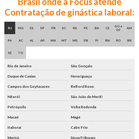
Brasil onde a Focus atende
Contratação de ginástica laboral:
GO e
RJ
MG
ES
SP
PR
SC
RS
PE
BA
CE
AM
DF
PA
AC
AL
AP
MA
MT
MS
PB
PI
RN
RO
RR
SE
TO
Rio de Janeiro
São Gonçalo
Duque de Caxias
Nova Iguaçu
Campos dos Goytacazes
Belford Roxo
Niterói
São João de Meriti
Petrópolis
Volta Redonda
Macaé
Magé
Itaboraí
Cabo Frio
Maricá
Nova Friburgo