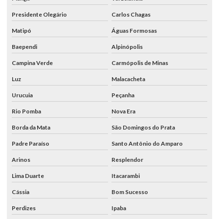
Presidente Olegário
Carlos Chagas
Matipó
Águas Formosas
Baependi
Alpinópolis
Campina Verde
Carmópolis de Minas
Luz
Malacacheta
Urucuia
Peçanha
Rio Pomba
Nova Era
Borda da Mata
São Domingos do Prata
Padre Paraíso
Santo Antônio do Amparo
Arinos
Resplendor
Lima Duarte
Itacarambi
Cássia
Bom Sucesso
Perdizes
Ipaba