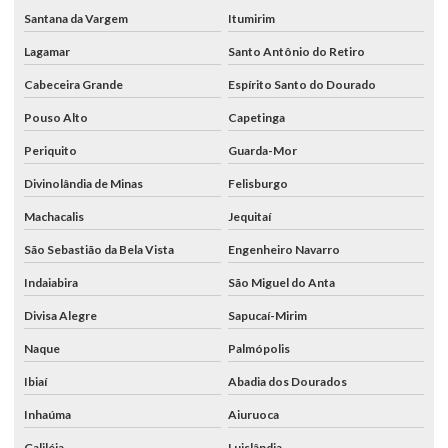
Santana da Vargem
Itumirim
Lagamar
Santo Antônio do Retiro
Cabeceira Grande
Espírito Santo do Dourado
Pouso Alto
Capetinga
Periquito
Guarda-Mor
Divinolândia de Minas
Felisburgo
Machacalis
Jequitaí
São Sebastião da Bela Vista
Engenheiro Navarro
Indaiabira
São Miguel do Anta
Divisa Alegre
Sapucaí-Mirim
Naque
Palmópolis
Ibiaí
Abadia dos Dourados
Inhaúma
Aiuruoca
Galiléia
Luislândia