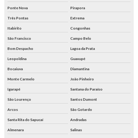
Ponte Nova
Pirapora
Três Pontas
Extrema
Itabirito
Congonhas
São Francisco
Campo Belo
Bom Despacho
Lagoa da Prata
Leopoldina
Guaxupé
Bocaiuva
Diamantina
Monte Carmelo
João Pinheiro
Igarapé
Santana do Paraíso
São Lourenço
Santos Dumont
Arcos
São Gotardo
Santa Rita do Sapucaí
Andradas
Almenara
Salinas