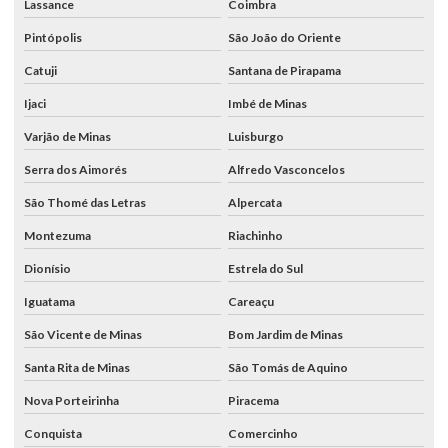
Lassance
Coimbra
Pintópolis
São João do Oriente
Catuji
Santana de Pirapama
Ijaci
Imbé de Minas
Varjão de Minas
Luisburgo
Serra dos Aimorés
Alfredo Vasconcelos
São Thomé das Letras
Alpercata
Montezuma
Riachinho
Dionísio
Estrela do Sul
Iguatama
Careaçu
São Vicente de Minas
Bom Jardim de Minas
Santa Rita de Minas
São Tomás de Aquino
Nova Porteirinha
Piracema
Conquista
Comercinho