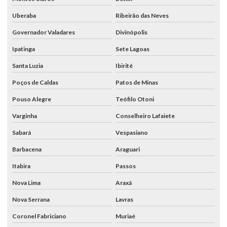
Uberaba
Ribeirão das Neves
Governador Valadares
Divinópolis
Ipatinga
Sete Lagoas
Santa Luzia
Ibirité
Poços de Caldas
Patos de Minas
Pouso Alegre
Teófilo Otoni
Varginha
Conselheiro Lafaiete
Sabará
Vespasiano
Barbacena
Araguari
Itabira
Passos
Nova Lima
Araxá
Nova Serrana
Lavras
Coronel Fabriciano
Muriaé