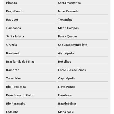
Piranga
Santa Margarida
Poço Fundo
Nova Resende
Raposos
Tocantins
Campanha
Mário Campos
Santa Juliana
Passa Quatro
Cruzília
São João Evangelista
Itanhandu
Alvinópolis
Brasilândia de Minas
Botelhos
Itamonte
Entre Rios de Minas
Tarumirim
Capinópolis
Rio Piracicaba
Nova Ponte
Bom Jesus do Galho
Fronteira
Rio Paranaíba
Itaú de Minas
Ladainha
Maria da Fé