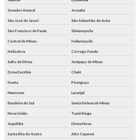
Senador Amaral
Jeceaba
São José do Jacuri
São Sebastião do Anta
São Francisco de Paula
Silvianópolis
Central de Minas
Indianópolis
Heliodora
Córrego Fundo
Salto da Divisa
Jenipapo de Minas
Dona Euzébia
Chalé
Itueta
Piranguçu
Mamonas
Laranjal
Bandeira do Sul
Santa Helena de Minas
Nova União
Tumiritinga
Jequitibá
Divisa Nova
Santa Rita do Itueto
Alto Caparaó