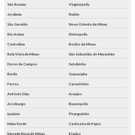
São Romão
Virginópolis
Jordânia
Rubim
São Geraldo
Novo Oriente de Minas
Rio Acima
Divisópolis
Centralina
Bonito de Minas
Bela Vista de Minas
São Sebastião do Maranhão
Dores de Campos
Setubinha
Berilo
Guaraciaba
Ferros
Carneirinho
Antônio Dias
Araújos
Arceburgo
Buenópolis
Ipuiúna
Piranguinho
Mata Verde
Cachoeira de Pajeú
Morada Nova de Minas
Prados