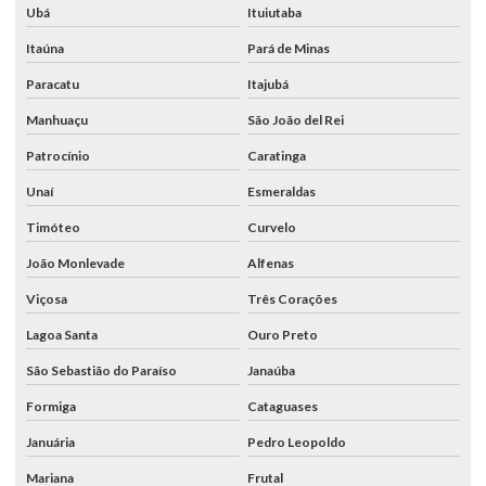
Ubá
Ituiutaba
Itaúna
Pará de Minas
Paracatu
Itajubá
Manhuaçu
São João del Rei
Patrocínio
Caratinga
Unaí
Esmeraldas
Timóteo
Curvelo
João Monlevade
Alfenas
Viçosa
Três Corações
Lagoa Santa
Ouro Preto
São Sebastião do Paraíso
Janaúba
Formiga
Cataguases
Januária
Pedro Leopoldo
Mariana
Frutal