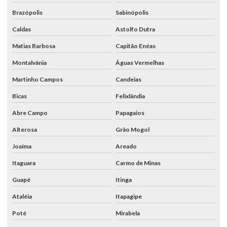
Brazópolis
Sabinópolis
Caldas
Astolfo Dutra
Matias Barbosa
Capitão Enéas
Montalvânia
Águas Vermelhas
Martinho Campos
Candeias
Bicas
Felixlândia
Abre Campo
Papagaios
Alterosa
Grão Mogol
Joaíma
Areado
Itaguara
Carmo de Minas
Guapé
Itinga
Ataléia
Itapagipe
Poté
Mirabela