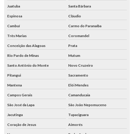
Juatuba
Santa Bárbara
Espinosa
Cláudio
Cambuí
Carmo do Paranaíba
Três Marias
Coromandel
Conceição das Alagoas
Prata
Rio Pardo de Minas
Mutum
Santo Antônio do Monte
Novo Cruzeiro
Pitangui
Sacramento
Mantena
Elói Mendes
Campos Gerais
Camanducaia
São José da Lapa
São João Nepomuceno
Jacutinga
Tupaciguara
Coração de Jesus
Aimorés