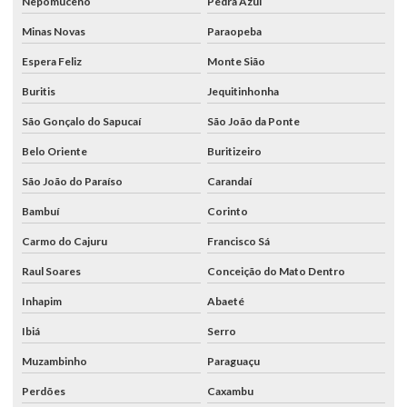
Nepomuceno
Pedra Azul
Minas Novas
Paraopeba
Espera Feliz
Monte Sião
Buritis
Jequitinhonha
São Gonçalo do Sapucaí
São João da Ponte
Belo Oriente
Buritizeiro
São João do Paraíso
Carandaí
Bambuí
Corinto
Carmo do Cajuru
Francisco Sá
Raul Soares
Conceição do Mato Dentro
Inhapim
Abaeté
Ibiá
Serro
Muzambinho
Paraguaçu
Perdões
Caxambu