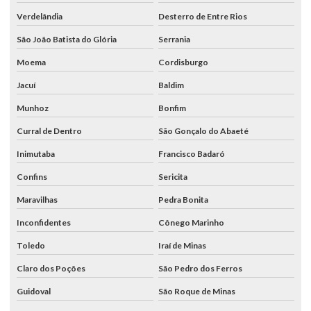
Verdelândia
Desterro de Entre Rios
São João Batista do Glória
Serrania
Moema
Cordisburgo
Jacuí
Baldim
Munhoz
Bonfim
Curral de Dentro
São Gonçalo do Abaeté
Inimutaba
Francisco Badaró
Confins
Sericita
Maravilhas
Pedra Bonita
Inconfidentes
Cônego Marinho
Toledo
Iraí de Minas
Claro dos Poções
São Pedro dos Ferros
Guidoval
São Roque de Minas