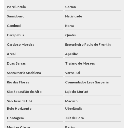
Porciúncula
Carmo
Sumidouro
Natividade
Cambuci
Italva
Carapebus
Quatis
Cardoso Moreira
Engenheiro Paulo de Frontin
Areal
Aperibé
Duas Barras
Trajano de Moraes
Santa Maria Madalena
Varre-Sai
Rio das Flores
Comendador Levy Gasparian
São Sebastião do Alto
Laje do Muriaé
São José de Ubá
Macuco
Belo Horizonte
Uberlândia
Contagem
Juiz de Fora
Montes Claros
Betim