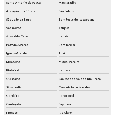
Santo Antônio de Pádua
Mangaratiba
Armação dos Búzios
São Fidélis
São João da Barra
Bom Jesus do Itabapoana
Vassouras
Tanguá
Arraial do Cabo
Itatiaia
Paty do Alferes
Bom Jardim
Iguaba Grande
Piraí
Miracema
Miguel Pereira
Pinheiral
Itaocara
Quissamã
São José do Vale do Rio Preto
Silva Jardim
Conceição de Macabu
Cordeiro
Porto Real
Cantagalo
Sapucaia
Mendes
Rio Claro