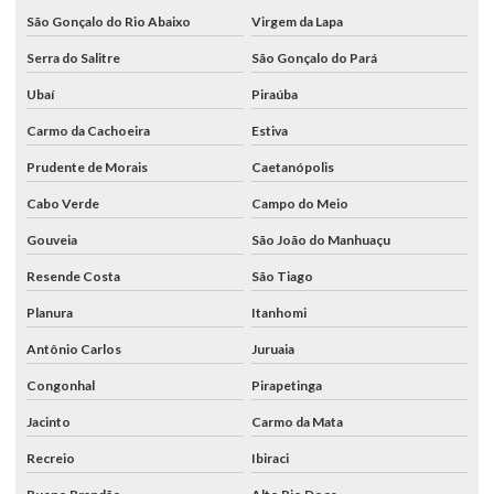
São Gonçalo do Rio Abaixo
Virgem da Lapa
Serra do Salitre
São Gonçalo do Pará
Ubaí
Piraúba
Carmo da Cachoeira
Estiva
Prudente de Morais
Caetanópolis
Cabo Verde
Campo do Meio
Gouveia
São João do Manhuaçu
Resende Costa
São Tiago
Planura
Itanhomi
Antônio Carlos
Juruaia
Congonhal
Pirapetinga
Jacinto
Carmo da Mata
Recreio
Ibiraci