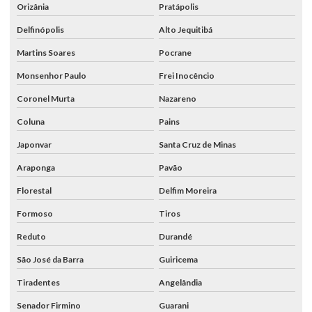
Orizânia
Pratápolis
Delfinópolis
Alto Jequitibá
Martins Soares
Pocrane
Monsenhor Paulo
Frei Inocêncio
Coronel Murta
Nazareno
Coluna
Pains
Japonvar
Santa Cruz de Minas
Araponga
Pavão
Florestal
Delfim Moreira
Formoso
Tiros
Reduto
Durandé
São José da Barra
Guiricema
Tiradentes
Angelândia
Senador Firmino
Guarani