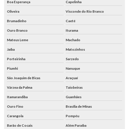
Boa Esperança
Capelinha
Oliveira
Visconde do Rio Branco
Brumadinho
Caeté
Ouro Branco
Iturama
Mateus Leme
Machado
Jaíba
Matozinhos
Porteirinha
Sarzedo
Piumhi
Nanuque
São Joaquim de Bicas
Araçuaí
Várzea da Palma
Taiobeiras
Itamarandiba
Guanhães
Ouro Fino
Brasília de Minas
Carangola
Pompéu
Barão de Cocais
Além Paraíba