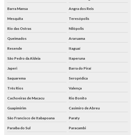
Barra Mansa
Angra dos Reis
Mesquita
Teresópolis
Rio das Ostras
Nilópolis
Queimados
Araruama
Resende
Itaguaí
São Pedro da Aldeia
Itaperuna
Japeri
Barra do Piraí
Saquarema
Seropédica
Três Rios
Valença
Cachoeiras de Macacu
Rio Bonito
Guapimirim
Casimiro de Abreu
São Francisco de Itabapoana
Paraty
Paraíba do Sul
Paracambi