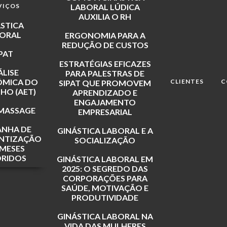
VIÇOS
LABORAL LÚDICA
AUXILIA O RH
STICA
ORAL
ERGONOMIA PARA A
REDUÇÃO DE CUSTOS
IPAT
ESTRATÉGIAS EFICAZES
LISE
PARA PALESTRAS DE
MICA DO
CLIENTES
C
SIPAT QUE PROMOVEM
HO (AET)
APRENDIZADO E
ENGAJAMENTO
MASSAGE
EMPRESARIAL
NHA DE
GINÁSTICA LABORAL E A
NTIZAÇÃO
SOCIALIZAÇÃO
MESES
RIDOS
GINÁSTICA LABORAL EM
2025: O SEGREDO DAS
CORPORAÇÕES PARA
SAÚDE, MOTIVAÇÃO E
PRODUTIVIDADE
GINÁSTICA LABORAL NA
VIDA DAS MULHERES