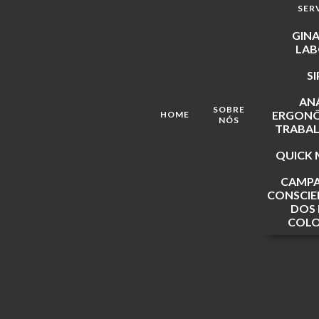
SER
GINA
LAB
S
ANÁ
SOBRE
ERGONÔ
HOME
NÓS
TRABAL
QUICK 
CAMPA
CONSCIE
DOS 
COLO